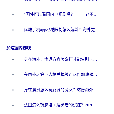
“国外可以看国内电视剧吗？”—— 这不仅是疑问，更是我们共同的乡愁与日常困境
优酷手机app地域限制怎么解除？海外党追剧看片的实用指南
加速国内游戏
身在海外，命运方舟怎么打才能告别卡顿？这份终极指南给你答案
在国外玩第五人格总掉线？这份加速器终极指南让你丝滑上分
身在澳洲怎么玩复苏的魔女？这份海外畅玩国服游戏指南请收好
法国怎么玩魔塔50层勇者的试炼？2026海外国服游戏加速器终极指南