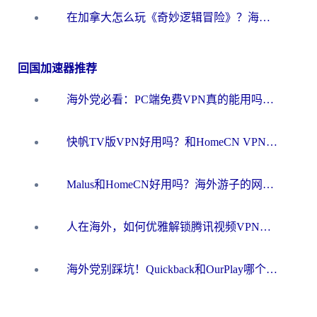
在加拿大怎么玩《奇妙逻辑冒险》？海外玩国服游戏的门道都在这了
回国加速器推荐
海外党必看：PC端免费VPN真的能用吗？教你无缝访问国内资源的正确姿势
快帆TV版VPN好用吗？和HomeCN VPN对比哪个回国效果更好？真实体验告诉你
Malus和HomeCN好用吗？海外游子的网络乡愁，到底该如何安放？
人在海外，如何优雅解锁腾讯视频VPN的烦恼？
海外党别踩坑！Quickback和OurPlay哪个好？一篇搞定回国加速器选择