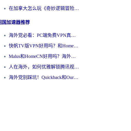
在加拿大怎么玩《奇妙逻辑冒险》？海外玩国服游戏的门道都在这了
回国加速器推荐
海外党必看：PC端免费VPN真的能用吗？教你无缝访问国内资源的正确姿势
快帆TV版VPN好用吗？和HomeCN VPN对比哪个回国效果更好？真实体验告诉你
Malus和HomeCN好用吗？海外游子的网络乡愁，到底该如何安放？
人在海外，如何优雅解锁腾讯视频VPN的烦恼？
海外党别踩坑！Quickback和OurPlay哪个好？一篇搞定回国加速器选择