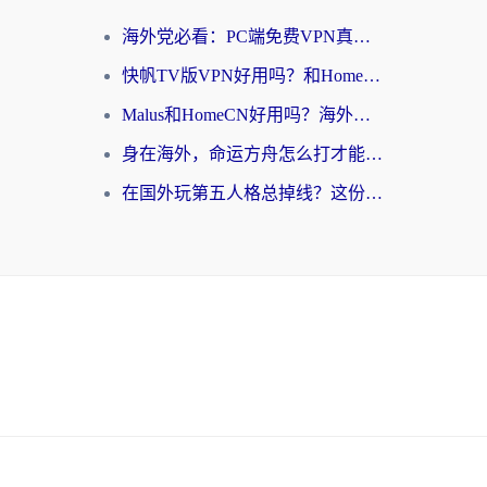
海外党必看：PC端免费VPN真的能用吗？教你无缝访问国内资源的正确姿势
快帆TV版VPN好用吗？和HomeCN VPN对比哪个回国效果更好？真实体验告诉你
Malus和HomeCN好用吗？海外游子的网络乡愁，到底该如何安放？
身在海外，命运方舟怎么打才能告别卡顿？这份终极指南给你答案
在国外玩第五人格总掉线？这份加速器终极指南让你丝滑上分
身在海外，命运方舟怎么打才能告别卡顿？这份