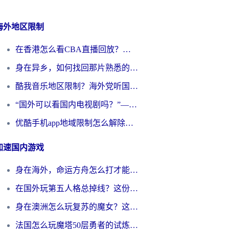
海外地区限制
在香港怎么看CBA直播回放？海外党必看的体育赛事观赛终极指南
身在异乡，如何找回那片熟悉的网络风景？在国外如何浏览国内网站
酷我音乐地区限制？海外党听国内音乐听书的终极解决方案来了
“国外可以看国内电视剧吗？”—— 这不仅是疑问，更是我们共同的乡愁与日常困境
优酷手机app地域限制怎么解除？海外党追剧看片的实用指南
加速国内游戏
身在海外，命运方舟怎么打才能告别卡顿？这份终极指南给你答案
在国外玩第五人格总掉线？这份加速器终极指南让你丝滑上分
身在澳洲怎么玩复苏的魔女？这份海外畅玩国服游戏指南请收好
法国怎么玩魔塔50层勇者的试炼？2026海外国服游戏加速器终极指南